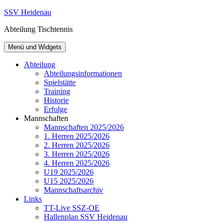
Zum
SSV Heidenau
Inhalt
Abteilung Tischtennis
springen
Menü und Widgets
Abteilung
Abteilungsinformationen
Spielstätte
Training
Historie
Erfolge
Mannschaften
Mannschaften 2025/2026
1. Herren 2025/2026
2. Herren 2025/2026
3. Herren 2025/2026
4. Herren 2025/2026
U19 2025/2026
U15 2025/2026
Mannschaftsarchiv
Links
TT-Live SSZ-OE
Hallenplan SSV Heidenau