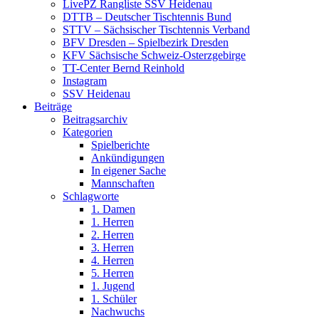
LivePZ Rangliste SSV Heidenau
DTTB – Deutscher Tischtennis Bund
STTV – Sächsischer Tischtennis Verband
BFV Dresden – Spielbezirk Dresden
KFV Sächsische Schweiz-Osterzgebirge
TT-Center Bernd Reinhold
Instagram
SSV Heidenau
Beiträge
Beitragsarchiv
Kategorien
Spielberichte
Ankündigungen
In eigener Sache
Mannschaften
Schlagworte
1. Damen
1. Herren
2. Herren
3. Herren
4. Herren
5. Herren
1. Jugend
1. Schüler
Nachwuchs