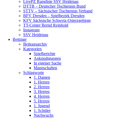
LivePZ Rangliste SSV Heidenau
DTTB – Deutscher Tischtennis Bund
STTV – Sächsischer Tischtennis Verband
BFV Dresden – Spielbezirk Dresden
KFV Sächsische Schweiz-Osterzgebirge
TT-Center Bernd Reinhold
Instagram
SSV Heidenau
Beiträge
Beitragsarchiv
Kategorien
Spielberichte
Ankündigungen
In eigener Sache
Mannschaften
Schlagworte
1. Damen
1. Herren
2. Herren
3. Herren
4. Herren
5. Herren
1. Jugend
1. Schüler
Nachwuchs