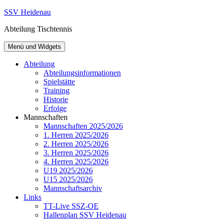
Zum
SSV Heidenau
Inhalt
Abteilung Tischtennis
springen
Menü und Widgets
Abteilung
Abteilungsinformationen
Spielstätte
Training
Historie
Erfolge
Mannschaften
Mannschaften 2025/2026
1. Herren 2025/2026
2. Herren 2025/2026
3. Herren 2025/2026
4. Herren 2025/2026
U19 2025/2026
U15 2025/2026
Mannschaftsarchiv
Links
TT-Live SSZ-OE
Hallenplan SSV Heidenau