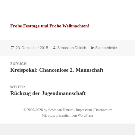
Frohe Festtage und Frohe Weihnachten!
Veröffentlicht
Autor
Kategorien
23. Dezember 2015
Sebastian Dittrich
Spielberichte
am
Beitragsnavigation
ZURÜCK
Kreispokal: Chancenlose 2. Mannschaft
Vorheriger
Beitrag:
WEITER
Rückzug der Jugendmannschaft
Nächster
Beitrag:
© 2007-2026 by Sebastian Dittrich |
Impressum
|
Datenschutz
Mit Stolz präsentiert von WordPress