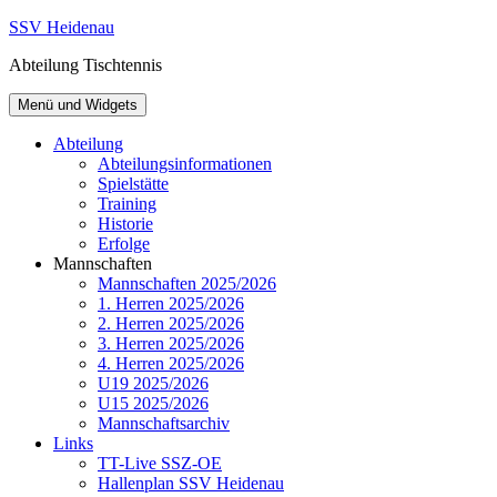
Zum
SSV Heidenau
Inhalt
Abteilung Tischtennis
springen
Menü und Widgets
Abteilung
Abteilungsinformationen
Spielstätte
Training
Historie
Erfolge
Mannschaften
Mannschaften 2025/2026
1. Herren 2025/2026
2. Herren 2025/2026
3. Herren 2025/2026
4. Herren 2025/2026
U19 2025/2026
U15 2025/2026
Mannschaftsarchiv
Links
TT-Live SSZ-OE
Hallenplan SSV Heidenau