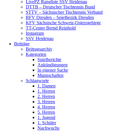
LivePZ Rangliste SSV Heidenau
DTTB – Deutscher Tischtennis Bund
STTV – Sächsischer Tischtennis Verband
BFV Dresden – Spielbezirk Dresden
KFV Sächsische Schweiz-Osterzgebirge
TT-Center Bernd Reinhold
Instagram
SSV Heidenau
Beiträge
Beitragsarchiv
Kategorien
Spielberichte
Ankündigungen
In eigener Sache
Mannschaften
Schlagworte
1. Damen
1. Herren
2. Herren
3. Herren
4. Herren
5. Herren
1. Jugend
1. Schüler
Nachwuchs